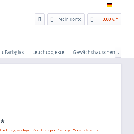
inspiratio
Mein Konto
0,00 € *
it Farbglas
Leuchtobjekte
Gewächshäuschen & Co

 *
 den Designvorlagen-Ausdruck per Post zzgl. Versandkosten