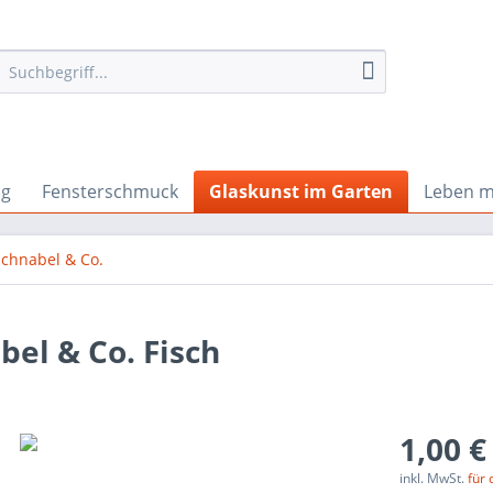
ng
Fensterschmuck
Glaskunst im Garten
Leben m
chnabel & Co.
el & Co. Fisch
1,00 €
inkl. MwSt.
für