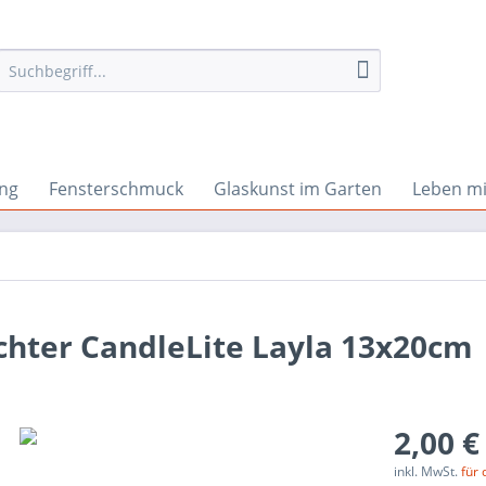
ng
Fensterschmuck
Glaskunst im Garten
Leben mi
chter CandleLite Layla 13x20cm
2,00 €
inkl. MwSt.
für