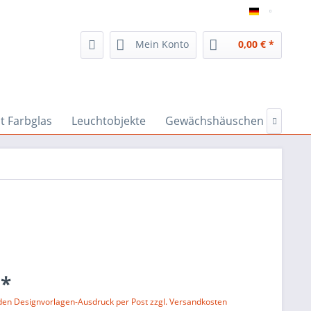
inspiratio
Mein Konto
0,00 € *
t Farbglas
Leuchtobjekte
Gewächshäuschen & Co

 *
 den Designvorlagen-Ausdruck per Post zzgl. Versandkosten