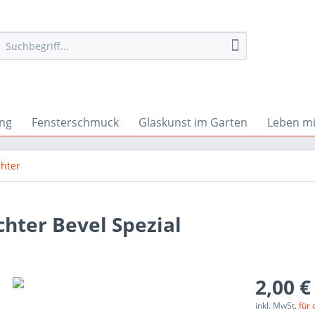
ng
Fensterschmuck
Glaskunst im Garten
Leben mi
hter
hter Bevel Spezial
2,00 €
inkl. MwSt.
für