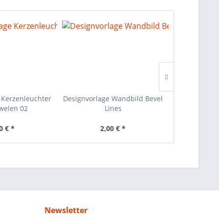
 Kerzenleuchter
Designvorlage Wandbild Bevel
Designvorlag
uwelen 02
Lines
0 € *
2,00 € *
2,
Newsletter