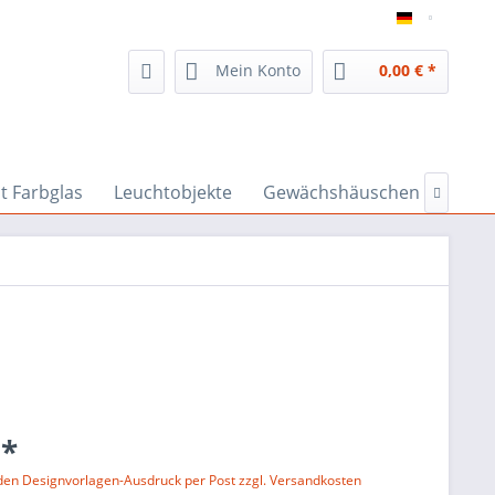
inspiratio
Mein Konto
0,00 € *
t Farbglas
Leuchtobjekte
Gewächshäuschen & Co

 *
 den Designvorlagen-Ausdruck per Post zzgl. Versandkosten