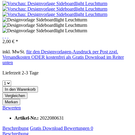
2,00 € *
inkl. MwSt.
für den Designvorlagen-Ausdruck per Post zzgl.
Versandkosten ODER kostenfrei als Gratis Download im Reiter
unten
Lieferzeit 2-3 Tage
In den
Warenkorb
Vergleichen
Merken
Bewerten
Artikel-Nr.:
2022080631
Beschreibung
Gratis Download
Bewertungen
0
Beschreibung